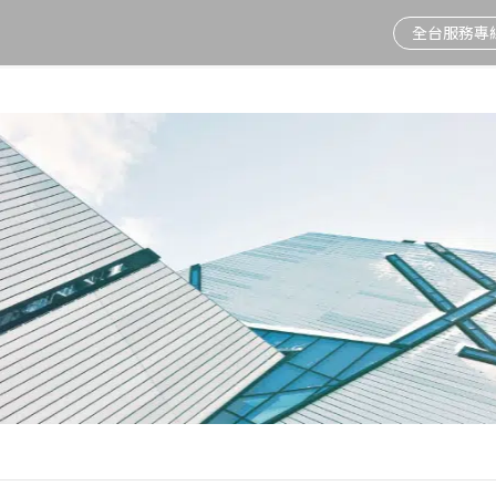
全台服務專線 
情
新制上路
董事會重要決議
隱私權及個資保護聲
資安通訊
節能標章
股價資訊
2025年度公益成果
視訊會議系統
電話總機
明
人臉辨識
投資人新聞
Fortinet鐵三角
環保標章
股東會
愛在北北基
電子白板
電話交換機周邊
利害關係人溝通
人資系統推薦
活動訊息
網路電話
行動中彰投
防火牆品牌
聯絡窗口
重大公告
視訊會議
溫暖雲嘉南
網路交換器
弱電工程
相伴宜花東
無線基地台