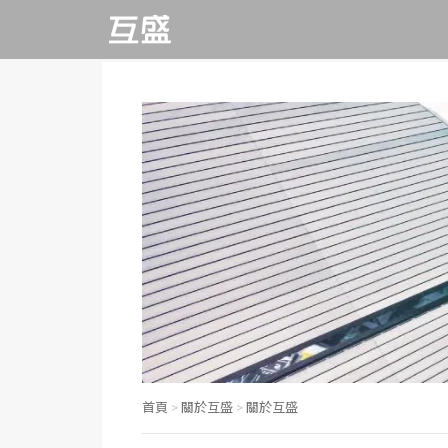
影印機租賃推薦
FAQ
致股東報告書
董事長的話
互盛客服中心
每季財務報告
推動永續發展執行
企業動態
RICOH影印機
數位印刷機
形
事務機推薦排行榜
操作教學
董事會
議合與重大議題
行動客服APP
每月營收報告
促銷活動優惠
多功能事務機
大圖輸出機
永續報告書
影印機怎麼用
電子發票
功能性委員會
線上服務平台
公司年報
雷射印表機
速印機
氣候相關財務揭露
辦公室設備清單
APP相關問題
內部稽核
遠端支援服務
交易所歸檔
(TCFD)
綠色辦公室
顧客服務
重要內規
RICOH@Remote
辦公室手作DIY
資訊公開
數位印刷專區
檢舉信箱
首頁
>
關於互盛
>
關於互盛