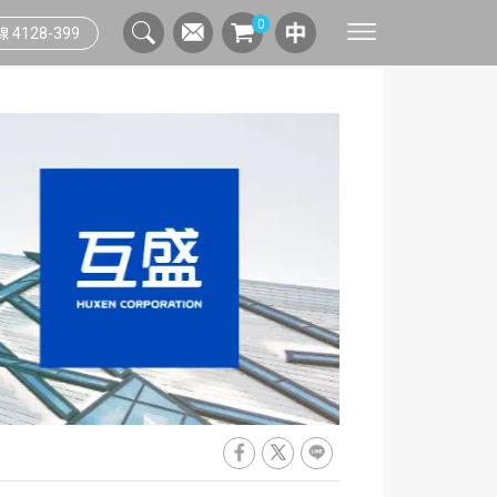
0
4128-399
聯絡窗口
綠色採購實踐
連假行事曆
人資系統
資安管理系統
測溫人臉辨識系統
索取資料
供應商管理規範
辦公生活指南
網路通訊
印量管理系統
雲端人資系統
問與答
數位印刷
流程管理系統
智能辦公流程
列印應用系統