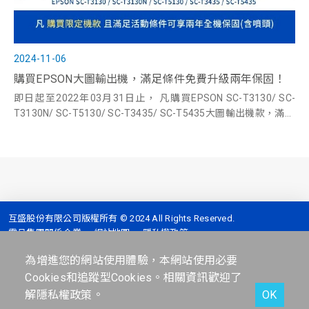
2024-11-06
購買EPSON大圖輸出機，滿足條件免費升級兩年保固！
即日起至2022年03月31日止， 凡購買EPSON SC-T3130/ SC-
T3130N/ SC-T5130/ SC-T3435/ SC-T5435大圖輸出機款，滿足
活動條件二選一，即可免費升級兩年貼心保固！
互盛股份有限公司版權所有 © 2024 All Rights Reserved.
震旦集團關係企業
網站地圖
隱私權政策
全台服務專線 :
4128-399 (手機撥打請加02)
為增進您的網站使用體驗，本網站使用必要
地址 :
台北市信義區信義路五段2號7樓
Cookies和追蹤型Cookies。相關資訊歡迎了
解
隱私權政策
。
OK