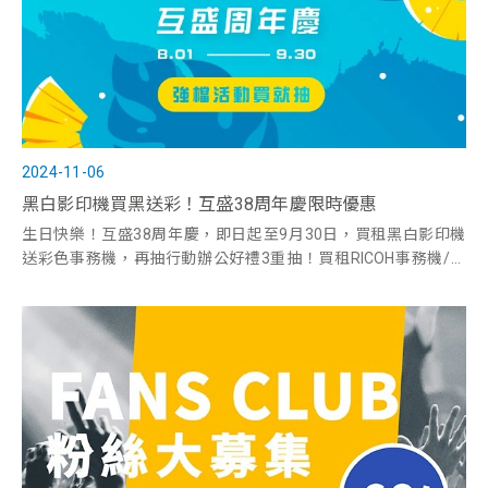
2024-11-06
黑白影印機買黑送彩！互盛38周年慶限時優惠
生日快樂！互盛38周年慶，即日起至9月30日，買租黑白影印機
送彩色事務機，再抽行動辦公好禮3重抽！買租RICOH事務機/印
表機全系列也具備抽獎資格，千萬別錯過