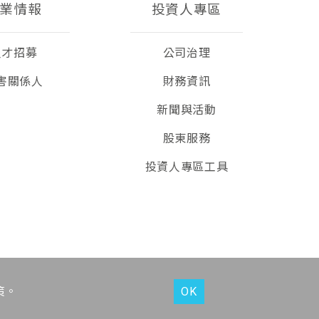
業情報
投資人專區
人才招募
公司治理
害關係人
財務資訊
新聞與活動
股東服務
投資人專區工具
策
。
OK
全台服務專線 :
4128-399 (手機撥打請加02)
地址 :
台北市信義區信義路五段2號7樓