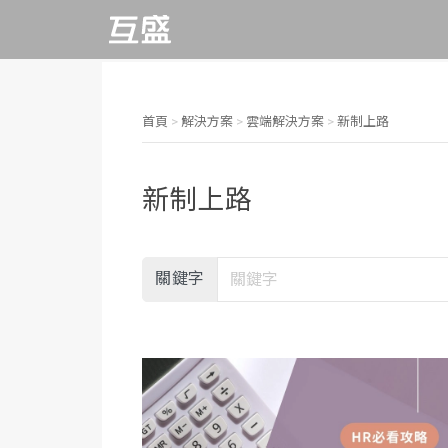
影印機租賃推薦
FAQ
致股東報告書
董事長的話
互盛客服中心
每季財務報告
推動永續發展執行
企業動態
RICOH影印機
數位印刷機
形
事務機推薦排行榜
操作教學
董事會
議合與重大議題
行動客服APP
每月營收報告
促銷活動優惠
多功能事務機
大圖輸出機
永續報告書
首頁
>
解決方案
>
雲端解決方案
>
新制上路
影印機怎麼用
電子發票
功能性委員會
線上服務平台
公司年報
雷射印表機
速印機
氣候相關財務揭露
辦公室設備清單
APP相關問題
內部稽核
遠端支援服務
交易所歸檔
(TCFD)
新制上路
綠色辦公室
顧客服務
重要內規
RICOH@Remote
辦公室手作DIY
資訊公開
關鍵字
數位印刷專區
檢舉信箱