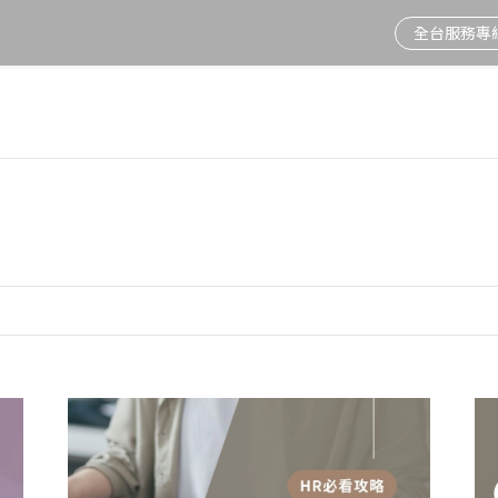
全台服務專線 
情
新制上路
董事會重要決議
隱私權及個資保護聲
資安通訊
節能標章
股價資訊
2025年度公益成果
視訊會議系統
電話總機
明
人臉辨識
投資人新聞
Fortinet鐵三角
環保標章
股東會
愛在北北基
電子白板
電話交換機周邊
利害關係人溝通
人資系統推薦
活動訊息
網路電話
行動中彰投
防火牆品牌
聯絡窗口
重大公告
視訊會議
溫暖雲嘉南
網路交換器
弱電工程
相伴宜花東
無線基地台