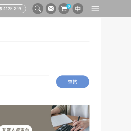
0
4128-399
聯絡窗口
綠色採購實踐
連假行事曆
人資系統
資安管理系統
測溫人臉辨識系統
索取資料
供應商管理規範
辦公生活指南
網路通訊
印量管理系統
雲端人資系統
問與答
數位印刷
流程管理系統
智能辦公流程
列印應用系統
查詢