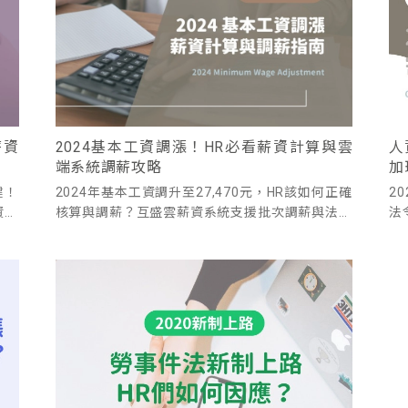
薪資
2024基本工資調漲！HR必看薪資計算與雲
人
端系統調薪攻略
加
鍵！
2024年基本工資調升至27,470元，HR該如何正確
2
資報
核算與調薪？互盛雲薪資系統支援批次調薪與法令
法
自動更新，提升薪資處理效率！