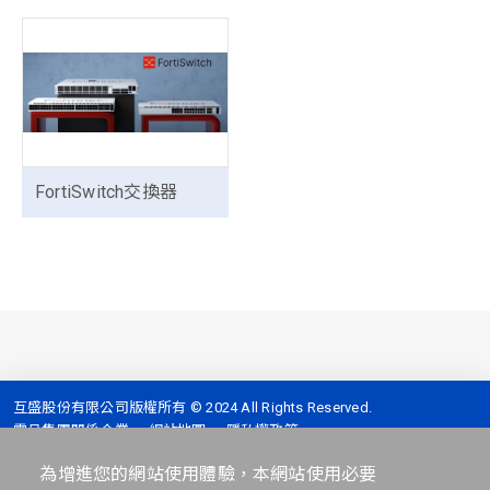
FortiSwitch交換器
互盛股份有限公司版權所有 © 2024 All Rights Reserved.
震旦集團關係企業
網站地圖
隱私權政策
全台服務專線 :
4128-399 (手機撥打請加02)
為增進您的網站使用體驗，本網站使用必要
地址 :
台北市信義區信義路五段2號7樓