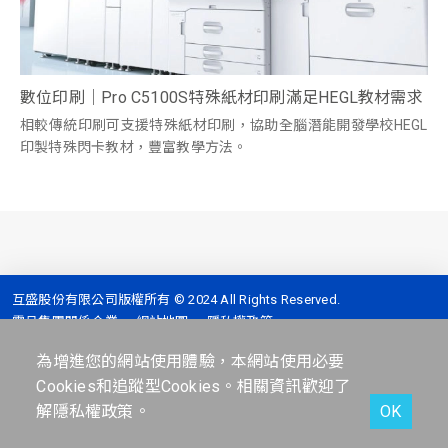
數位印刷｜Pro C5100S特殊紙材印刷滿足HEGL教材需求
相較傳統印刷可支援特殊紙材印刷，協助全腦潛能開發學校HEGL
印製特殊閃卡教材，豐富教學方法。
互盛股份有限公司版權所有 © 2024 All Rights Reserved.
震旦集團關係企業
網站地圖
隱私權政策
全台服務專線 :
4128-399 (手機撥打請加02)
為增進您的網站使用體驗，本網站使用必要
地址 :
台北市信義區信義路五段2號7樓
Cookies和追蹤型Cookies。相關資訊歡迎了
解
隱私權政策
。
OK
Facebook
人才招募
線上客服