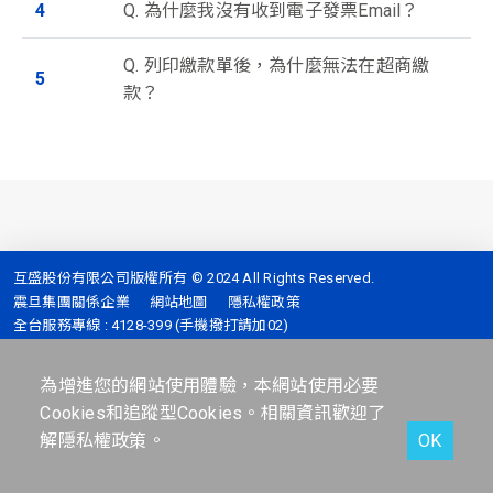
4
Q. 為什麼我沒有收到電子發票Email？
Q. 列印繳款單後，為什麼無法在超商繳
5
款？
互盛股份有限公司版權所有 © 2024 All Rights Reserved.
震旦集團關係企業
網站地圖
隱私權政策
全台服務專線 :
4128-399 (手機撥打請加02)
地址 :
台北市信義區信義路五段2號7樓
為增進您的網站使用體驗，本網站使用必要
Cookies和追蹤型Cookies。相關資訊歡迎了
解
隱私權政策
。
OK
Facebook
人才招募
線上客服