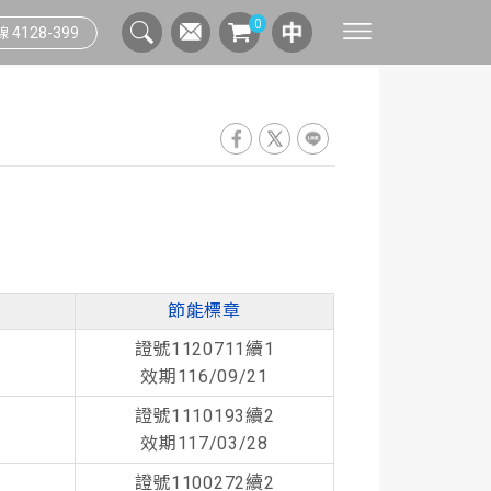
0
4128-399
聯絡窗口
綠色採購實踐
連假行事曆
人資系統
資安管理系統
測溫人臉辨識系統
索取資料
供應商管理規範
辦公生活指南
網路通訊
印量管理系統
雲端人資系統
問與答
數位印刷
流程管理系統
智能辦公流程
列印應用系統
節能標章
證號1120711續1
效期116/09/21
證號1110193續2
效期117/03/28
證號1100272續2