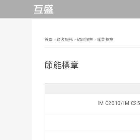
影印機租賃推薦
FAQ
致股東報告書
董事長的話
互盛客服中心
每季財務報告
推動永續發展執行
企業動態
RICOH影印機
數位印刷機
形
事務機推薦排行榜
操作教學
董事會
議合與重大議題
行動客服APP
每月營收報告
促銷活動優惠
多功能事務機
大圖輸出機
永續報告書
影印機怎麼用
電子發票
功能性委員會
線上服務平台
公司年報
首頁
>
顧客服務
>
認證標章
>
節能標章
雷射印表機
速印機
氣候相關財務揭露
辦公室設備清單
APP相關問題
內部稽核
遠端支援服務
交易所歸檔
(TCFD)
節能標章
綠色辦公室
顧客服務
重要內規
RICOH@Remote
辦公室手作DIY
資訊公開
數位印刷專區
檢舉信箱
IM C2010/IM C2