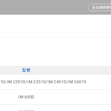
全台服務專線 
情
新制上路
董事會重要決議
隱私權及個資保護聲
資安通訊
節能標章
股價資訊
2025年度公益成果
視訊會議系統
電話總機
明
人臉辨識
投資人新聞
Fortinet鐵三角
環保標章
股東會
愛在北北基
電子白板
電話交換機周邊
利害關係人溝通
人資系統推薦
活動訊息
網路電話
行動中彰投
防火牆品牌
聯絡窗口
重大公告
視訊會議
溫暖雲嘉南
網路交換器
弱電工程
相伴宜花東
無線基地台
型號
510/IM C3010/IM C3510/IM C4510/IM C6010
IM 6000