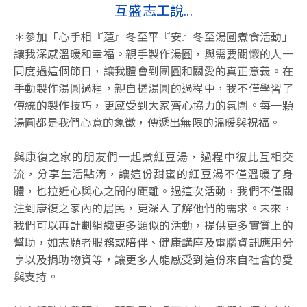
互盛志工說...
＊參加「心手相『蓮』冬至平『安』冬至湯圓煮食活動」
讓我深感溫暖和幸福。親手製作湯圓，與需要關懷的人一
同度過這個節日，讓我體會到團圓和關愛的真正意義。在
手動製作湯圓過程，親自搓湯圓的過程中，我不僅學習了
傳統的製作技巧，更感受到大家齊心協力的氛圍。每一顆
湯圓都是我們心意的象徵，傳遞出無限的溫暖與祝福。
與康復之家的朋友們一起煮紅豆湯，過程中彼此互相交
流，分享生活點滴，讓這份甜蜜的紅豆湯不僅溫暖了身
體，也拉近心與心之間的距離。過這次活動，我們不僅關
注到康復之家內的居民，更深入了解他們的需求。未來，
我們可以再計劃組織更多類似的活動，提供更多實質上的
幫助，如志願者服務或陪伴、健康講座及電腦資訊應用分
享以及捐助物資等，讓更多人能感受到這份來自社會的愛
與支持。