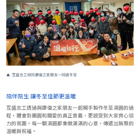
互盛志工陪同康復之家朋友一同過冬至
陪伴院生 讓冬至佳節更溫暖
互盛志工透過與康復之家朋友一起親手製作冬至湯圓的過
程，體會到團圓和關愛的真正意義，更感受到大家齊心協
力的氛圍。每一顆湯圓都象徵滿滿的心意，傳遞出無限的
溫暖與祝福。