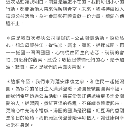
這次活動讓我明白，關愛是無處不在的。我們每個小小的
行動，都能為他人帶來溫暖與希望。未來，我將持續投入
這類公益活動，為社會弱勢群體貢獻一份力量，讓愛心傳
遞不止。
＊這是我首次參與公司舉辦的~公益關懷活動。源於私
心，想念母親往年，從洗米、磨米、壓乾、搓揉成團、再
一一搓圓～團團圓圓，心情從由陌生的忐忑、稍稍的害
怕…到近身的觀察、感受；收拾起憐憫他們的心，給予加
油、鼓舞，這才是我們的共識與喜悅。
＊這個冬至，我們來到蓮安康復之家，和住民一起搓湯
圓，為寒冷的冬日注入滿滿溫暖。湯圓象徵團圓與幸福，
而我們希望透過公益活動，將這份美好傳遞給更多需要關
愛的人。搓湯圓、煮紅豆湯的過程，不僅讓身體暖起來，
更讓心中充滿幸福感。湯圓的圓滿是祝福，紅豆湯的香甜
是冬日的療癒。我們願這份溫馨陪伴每個人，讓健康與幸
福常在身邊。