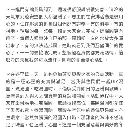
＊一進門有讓我驚訝到，環境很舒服設備很完善，冷冷的
天氣來到蓮安整個人都溫暖了，志工們在安排活動是很用
心的，住在那邊的哥哥姐姐們都有認務，有的消毒、有的
掃地，現場的每一桌每一椅是大家合力完成。搓湯圓更有
趣了，每個人都專注自已的那一團麵粉，有的水放太多漏
出來了，有的無法結成團，這時就看到我們互盛同仁的愛
心了，一一的去協助完成，整個過程真的都充滿熱情，這
麼冷的天氣我還可以流汗。圓滿的冬至愛心活動。
＊在冬至這一天，能夠參加蓮安康復之家的公益活動，真
的是一種心靈的充實與滿足。當我與住民們一起DIY湯
圓、煮湯圓、吃湯圓時，不僅感受到節日的溫暖與歡樂，
更體會到人與人之間真摯的互動和關愛。活動過程中，大
家其樂融融地捏著湯圓，無論技術高低，每顆湯圓都充滿
了愛與心意。煮湯圓時，飄散在空氣中的香氣更是讓人心
生暖意。當熱氣騰騰的湯圓入口時，那甜蜜的滋味不僅滿
足了味蕾，也溫暖了心靈。這是一個充滿意義與美好的冬