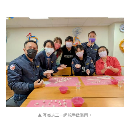
▲ 互盛志工一起親手做湯圓。