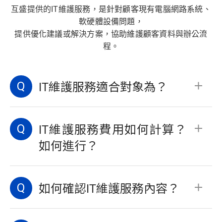
互盛提供的IT維護服務，是針對顧客現有電腦網路系統、
軟硬體設備問題，
提供優化建議或解決方案，協助維護顧客資料與辦公流
程。
Q
IT維護服務適合對象為？
目前，我們提供的IT維護服務以25人內的
Q
小型辦公室為主，如：小型企業商號、企
IT維護服務費用如何計算？
業部門、公部門、機構社團…等。
如何進行？
可論件計費，亦可以年度合約委託互盛進
Q
行IT維護管理。待確定合作後，我們提供
如何確認IT維護服務內容？
即時線上遠端協修與時限內到府維護服
務。
在維護服務確立前，我們會先進行訪談以