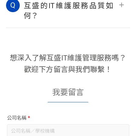
Q
了解貴公司的IT維護管理需求並於一周
互盛的IT維護服務品質如
內，提供維護管理規劃建議書與報價。
何？
很開心您詢問！互盛深耕於辦公設備與資
通訊領域已逾38年，憑藉著效率與誠懇的
服務態度，累積了豐厚的成功案例，為回
想深入了解互盛IT維護管理服務嗎？
饋顧客的支持，我們持續精進擴充顧客行
動APP與智能客服中心，來作為顧客最強
歡迎下方留言與我們聯繫！
的後盾，讓顧客可以安心的使用設備，輕
鬆享有高效率的的辦公流程。
我要留言
公司名稱
*