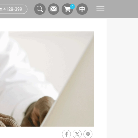
0
4128-399
聯絡窗口
綠色採購實踐
連假行事曆
人資系統
資安管理系統
測溫人臉辨識系統
索取資料
供應商管理規範
辦公生活指南
網路通訊
印量管理系統
雲端人資系統
問與答
數位印刷
流程管理系統
智能辦公流程
列印應用系統