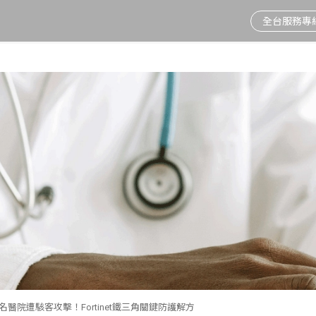
全台服務專線 
情
新制上路
董事會重要決議
隱私權及個資保護聲
資安通訊
節能標章
股價資訊
2025年度公益成果
視訊會議系統
電話總機
明
人臉辨識
投資人新聞
Fortinet鐵三角
環保標章
股東會
愛在北北基
電子白板
電話交換機周邊
利害關係人溝通
人資系統推薦
活動訊息
網路電話
行動中彰投
防火牆品牌
聯絡窗口
重大公告
視訊會議
溫暖雲嘉南
網路交換器
弱電工程
相伴宜花東
無線基地台
名醫院遭駭客攻擊！Fortinet鐵三角關鍵防護解方