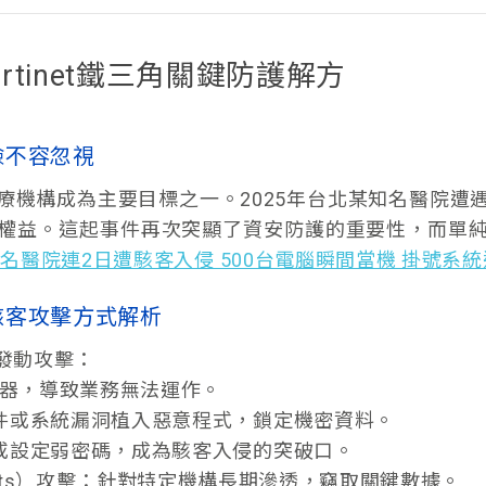
tinet鐵三角關鍵防護解方
險不容忽視
療機構成為主要目標之一。2025年台北某知名醫院遭
權益。這起事件再次突顯了資安防護的重要性，而單
名醫院連2日遭駭客入侵 500台電腦瞬間當機 掛號系
駭客攻擊方式解析
發動攻擊：
伺服器，導致業務無法運作。
郵件或系統漏洞植入惡意程式，鎖定機密資料。
結或設定弱密碼，成為駭客入侵的突破口。
ent Threats）攻擊：針對特定機構長期滲透，竊取關鍵數據。