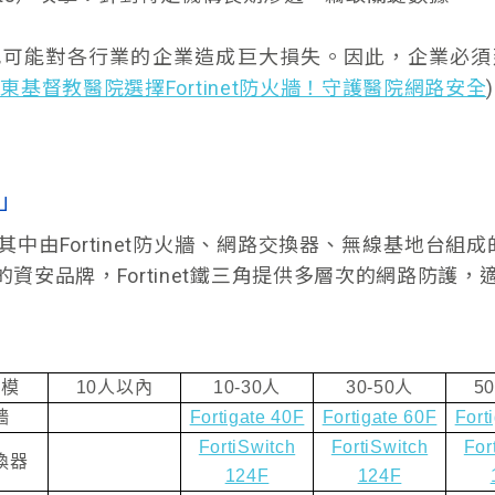
也可能對各行業的企業造成巨大損失。因此，企業必須
東基督教醫院選擇Fortinet防火牆！守護醫院網路安全
)
角」
由Fortinet防火牆、網路交換器、無線基地台組成的「
資安品牌，Fortinet鐵三角提供多層次的網路防護
規模
10
人以內
10-30
人
30-50
人
5
牆
Fortigate 40F
Fortigate 60F
Fort
FortiSwitch
FortiSwitch
For
換器
124F
124F