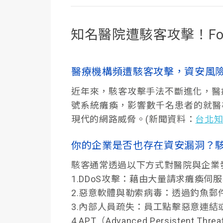
知名醫院遭駭客攻擊！For
醫療機構頻遭駭客攻擊，資安風
近年來，駭客攻擊手法不斷進化，醫
號系統癱瘓，影響數千名患者的就醫
現代的網路威脅。(新聞資料：
台北知
你的企業是否也存在資安漏洞？
駭客通常透過以下方式對醫院與企業
1.DDoS攻擊：藉由大量請求癱瘓
2.惡意軟體與勒索病毒：透過釣魚
3.內部人員疏失：員工點擊惡意連
4.APT（Advanced Persist