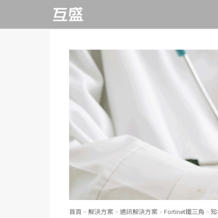
影印機租賃推薦
FAQ
致股東報告書
董事長的話
互盛客服中心
每季財務報告
推動永續發展執行
企業動態
RICOH影印機
數位印刷機
形
事務機推薦排行榜
操作教學
董事會
議合與重大議題
行動客服APP
每月營收報告
促銷活動優惠
多功能事務機
大圖輸出機
永續報告書
影印機怎麼用
電子發票
功能性委員會
線上服務平台
公司年報
雷射印表機
速印機
氣候相關財務揭露
辦公室設備清單
APP相關問題
內部稽核
遠端支援服務
交易所歸檔
(TCFD)
綠色辦公室
顧客服務
重要內規
RICOH@Remote
辦公室手作DIY
資訊公開
數位印刷專區
檢舉信箱
首頁
>
解決方案
>
通訊解決方案
>
Fortinet鐵三角
>
知