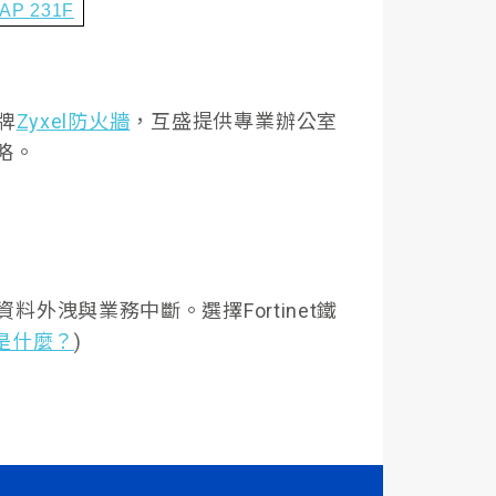
iAP 231F
牌
Zyxel防火牆
，互盛提供專業辦公室
略。
洩與業務中斷。選擇Fortinet鐵
角是什麼？
)